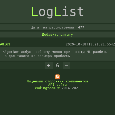
L
og
L
ist
Цитат на рассмотрении:
477
Добавить цитату
#8163
2020-10-18T13:21:21.554Z
<EgorBo> любую проблему можно при помощи ML разбить 
на две такого же размера проблемы
+
6
–
Лицензии сторонних компонентов
API сайта
codingteam
©
2014–2021