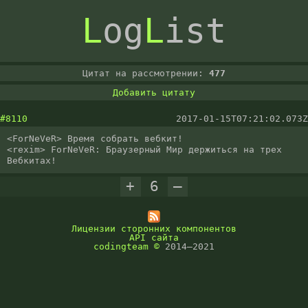
L
og
L
ist
Цитат на рассмотрении:
477
Добавить цитату
#8110
2017-01-15T07:21:02.073Z
<ForNeVeR> Время собрать вебкит!

<rexim> ForNeVeR: Браузерный Мир держиться на трех 
Вебкитах!
+
6
–
Лицензии сторонних компонентов
API сайта
codingteam
©
2014–2021