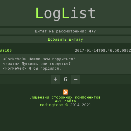
L
og
L
ist
Цитат на рассмотрении:
477
Добавить цитату
#8109
2017-01-14T08:46:50.989Z
<ForNeVeR> Нашли чем гордиться!

<rexim> Думаешь они гордятся?

+
6
–
Лицензии сторонних компонентов
API сайта
codingteam
©
2014–2021