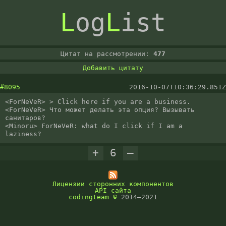
L
og
L
ist
Цитат на рассмотрении:
477
Добавить цитату
#8095
2016-10-07T10:36:29.851Z
<ForNeVeR> > Click here if you are a business.

<ForNeVeR> Что может делать эта опция? Вызывать 
санитаров?

<Minoru> ForNeVeR: what do I click if I am a 
laziness?
+
6
–
Лицензии сторонних компонентов
API сайта
codingteam
©
2014–2021