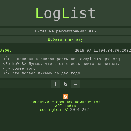
L
og
L
ist
Цитат на рассмотрении:
476
Добавить цитату
#8065
2016-07-11T04:34:36.203Z
<ħ̈> я написал в список рассылки java@lists.gcc.org

<ForNeVeR> Думаю, что этот список никто не читает.

<ħ̈> более того

+
6
–
Лицензии сторонних компонентов
API сайта
codingteam
©
2014–2021