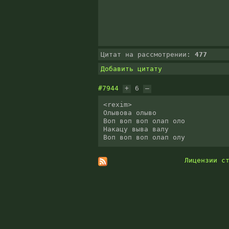
Цитат на рассмотрении:
477
Добавить цитату
#7944
+
6
–
<‎rexim‎>

Олывова олыво

Воп воп воп олап оло

Накацу выва валу

Воп воп воп олап олу
Лицензии с