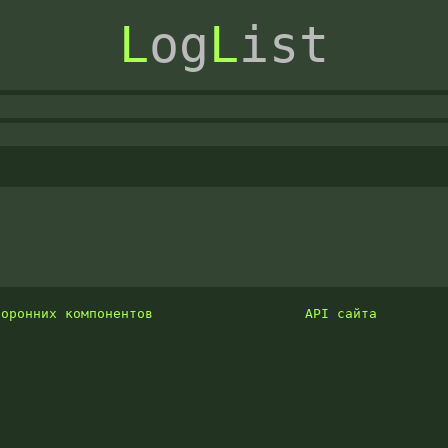
L
og
L
ist
торонних компонентов
API сайта