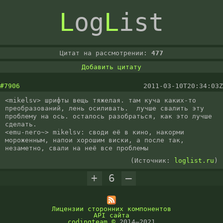
L
og
L
ist
Цитат на рассмотрении:
477
Добавить цитату
#7906
2011-03-10T20:34:03Z
<mikelsv> шрифты вещь тяжелая. там куча каких-то 
преобразований, лень осиливать.  лучше свалить эту 
проблему на ось. осталось разобраться, как это лучше 
сделать.

<emu-nero~> mikelsv: своди её в кино, накорми 
мороженным, напои хорошим виски, а после так, 
незаметно, свали на неё все проблемы
(Источник:
loglist.ru
)
+
6
–
Лицензии сторонних компонентов
API сайта
codingteam
©
2014–2021