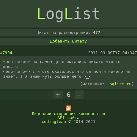
L
og
L
ist
Цитат на рассмотрении:
477
Добавить цитату
#7904
2011-03-09T17:04:34Z
<emu-nero~> на самом деле пытались писать что-то 
вместе

<emu-nero~> в итоге оказалось что он почти ничего не 
знает, а я знаю чуть больше него >_<
(Источник:
loglist.ru
)
+
6
–
Лицензии сторонних компонентов
API сайта
codingteam
©
2014–2021