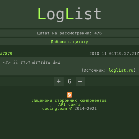
L
og
L
ist
Цитат на рассмотрении:
476
Добавить цитату
#7879
2010-11-01T19:57:21Z
<?> ii ??v?нd???d?u dиW
(Источник:
loglist.ru
)
+
6
–
Лицензии сторонних компонентов
API сайта
codingteam
©
2014–2021