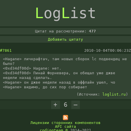
L
og
L
ist
Цитат на рассмотрении:
477
Добавить цитату
#7861
2010-10-04T00:06:23Z
<Hagane> личкрафтач, там новых сборок lc подвендец не 
было?

<0xd34df00d> Hagane: нет.

<0xd34df00d> Пинай Форневера, он обещал уже джве 
недели назад сделать.

<Hagane> он джве недели назад в оффлайн ушел, чо

<Hagane> видимо, до сих пор собирает
(Источник:
loglist.ru
)
+
6
–
Лицензии сторонних компонентов
API сайта
codingteam
©
2014–2021