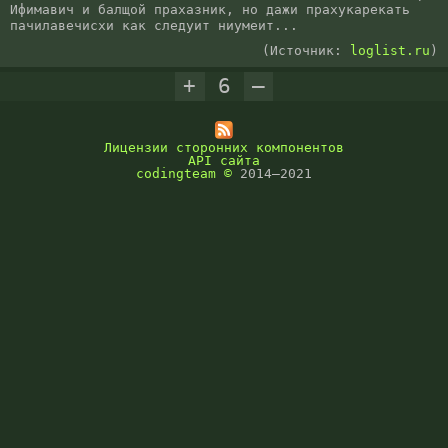
Ифимавич и балщой прахазник, но дажи прахукарекать 
пачилавечисхи как следуит ниумеит...
(Источник:
loglist.ru
)
+
6
–
Лицензии сторонних компонентов
API сайта
codingteam
©
2014–2021