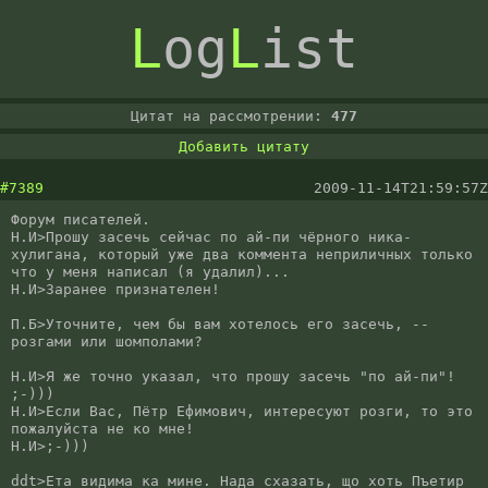
L
og
L
ist
Цитат на рассмотрении:
477
Добавить цитату
#7389
2009-11-14T21:59:57Z
Форум писателей.

Н.И>Прошу засечь сейчас по ай-пи чёрного ника-
хулигана, который уже два коммента неприличных только 
что у меня написал (я удалил)...

Н.И>Заранее признателен!

П.Б>Уточните, чем бы вам хотелось его засечь, -- 
розгами или шомполами? 

Н.И>Я же точно указал, что прошу засечь "по ай-пи"! 
;-)))

Н.И>Если Вас, Пётр Ефимович, интересуют розги, то это 
пожалуйста не ко мне!

Н.И>;-)))

ddt>Ета видима ка мине. Нада схазать, що хоть Пъетир 