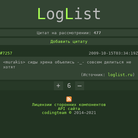
L
og
L
ist
Цитат на рассмотрении:
477
Добавить цитату
#7257
2009-10-15T03:34:19Z
<murakis> сиды хрена объелись -_- совсем делиться не 
хотят
(Источник:
loglist.ru
)
+
6
–
Лицензии сторонних компонентов
API сайта
codingteam
©
2014–2021