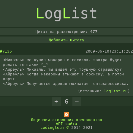
L
og
L
ist
Цитат на рассмотрении:
477
Добавить цитату
#7135
2009-06-10T23:11:28Z
<Микаэль> ме купил макарон и сосикок. завтра будет 
делать тентакли ^_^

<Айреуль> Микаэль, ты видел эту трушную страшилку?

<Айреуль> Когда макароны втыкают в сосиску, а потом 
варят.

<Айреуль> Получается адовая мохнатая тентаклесосиска.
(Источник:
loglist.ru
)
+
6
–
Лицензии сторонних компонентов
API сайта
codingteam
©
2014–2021