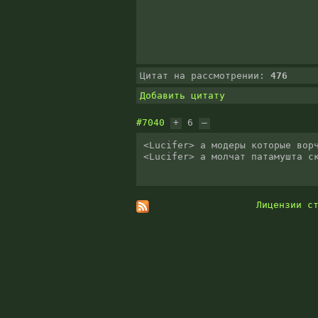
Цитат на рассмотрении:
476
Добавить цитату
#7040
+
6
–
<Lucifer> а модеры которые ворч
<Lucifer> а молчат патамушта с
Лицензии с