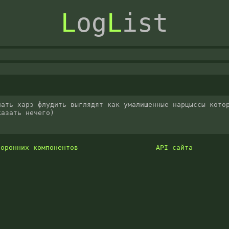
L
og
L
ist
ать харэ флудить выглядят как умалишенные нарцыссы котор
казать нечего)
торонних компонентов
API сайта