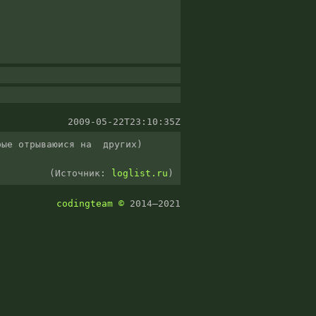
2009-05-22T23:10:35Z
ые отрываюися на  других)

(Источник:
loglist.ru
)
codingteam
©
2014–2021