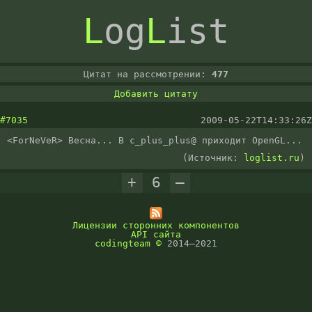
L
og
L
ist
Цитат на рассмотрении:
477
Добавить цитату
#7035
2009-05-22T14:33:26Z
<ForNeVeR> Весна... В c_plus_plus@ приходит OpenGL...
(Источник:
loglist.ru
)
+
6
–
Лицензии сторонних компонентов
API сайта
codingteam
©
2014–2021