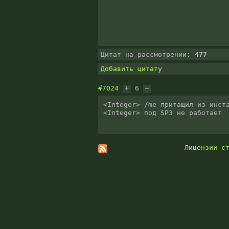
Цитат на рассмотрении:
477
Добавить цитату
#7024
+
6
–
<Integer> /mе притащил из инста
<Integer> под SP3 не работает
Лицензии с