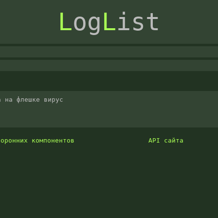
L
og
L
ist
 на флешке вирус

торонних компонентов
API сайта