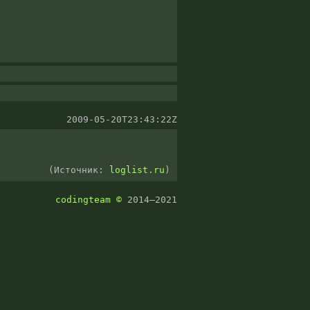
2009-05-20T23:43:22Z
(Источник:
loglist.ru
)
codingteam
©
2014–2021