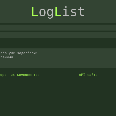
L
og
L
ist
его уже задолбали!

лбанный
торонних компонентов
API сайта