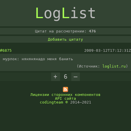
L
og
L
ist
Цитат на рассмотрении:
476
Добавить цитату
#6875
2009-03-12T17:12:31Z
мурлок: нянянянадо меня банить
(Источник:
loglist.ru
)
+
6
–
Лицензии сторонних компонентов
API сайта
codingteam
©
2014–2021