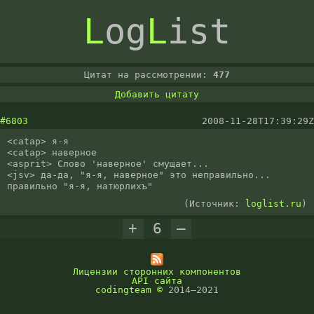
L
og
L
ist
Цитат на рассмотрении:
477
Добавить цитату
#6803
2008-11-28T17:39:29Z
<catap> я-я

<catap> наверное

<asprit> Слово 'наверное' смущает...

<jsv> да-да, "я-я, наверное" это неправильно... 
правильно "я-я, натюрлихъ"
(Источник:
loglist.ru
)
+
6
–
Лицензии сторонних компонентов
API сайта
codingteam
©
2014–2021