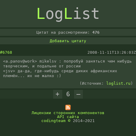
L
og
L
ist
Цитат на рассмотрении:
476
Добавить цитату
#6768
2008-11-11T13:26:03Z
<a.panov@work> mikelsv : попробуй заняться чем нибудь 
творческим, и подальне от россии

<jsv> да-да, где-нибудь среди диких африканских 
племён... их не жалко :)
(Источник:
loglist.ru
)
+
6
–
Лицензии сторонних компонентов
API сайта
codingteam
©
2014–2021