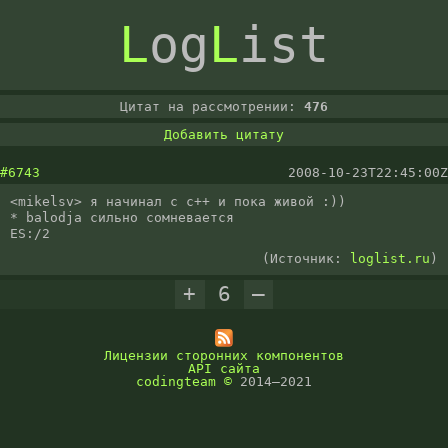
L
og
L
ist
Цитат на рассмотрении:
476
Добавить цитату
#6743
2008-10-23T22:45:00Z
<mikelsv> я начинал с с++ и пока живой :))

* balodja сильно сомневается

ES:/2
(Источник:
loglist.ru
)
+
6
–
Лицензии сторонних компонентов
API сайта
codingteam
©
2014–2021