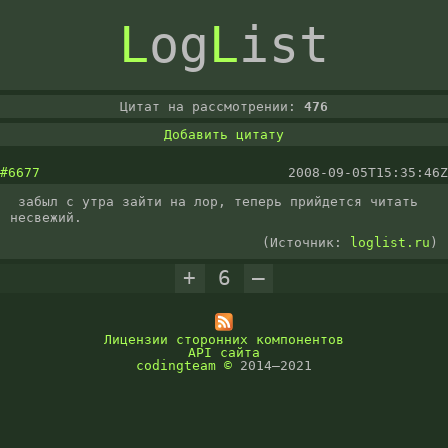
L
og
L
ist
Цитат на рассмотрении:
476
Добавить цитату
#6677
2008-09-05T15:35:46Z
 забыл с утра зайти на лор, теперь прийдется читать 
несвежий.
(Источник:
loglist.ru
)
+
6
–
Лицензии сторонних компонентов
API сайта
codingteam
©
2014–2021