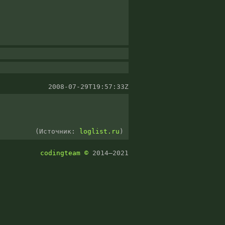
2008-07-29T19:57:33Z
(Источник:
loglist.ru
)
codingteam
©
2014–2021