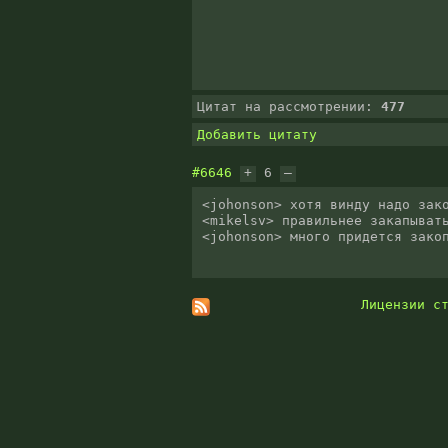
Цитат на рассмотрении:
477
Добавить цитату
#6646
+
6
–
<johonson> хотя винду надо зако
<mikelsv> правильнее закапывать
<johonson> много придется зако
Лицензии с