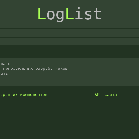
L
og
L
ist
пать

 неправильных разработчиков. 

пать
торонних компонентов
API сайта