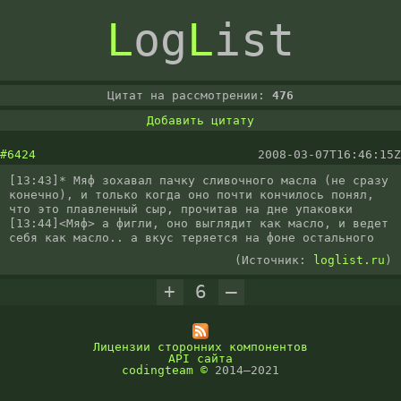
L
og
L
ist
Цитат на рассмотрении:
476
Добавить цитату
#6424
2008-03-07T16:46:15Z
[13:43]* Мяф зохавал пачку сливочного масла (не сразу 
конечно), и только когда оно почти кончилось понял, 
что это плавленный сыр, прочитав на дне упаковки

[13:44]<Мяф> а фигли, оно выглядит как масло, и ведет 
себя как масло.. а вкус теряется на фоне остального
(Источник:
loglist.ru
)
+
6
–
Лицензии сторонних компонентов
API сайта
codingteam
©
2014–2021