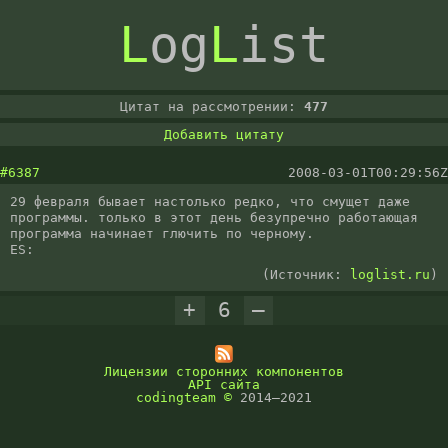
L
og
L
ist
Цитат на рассмотрении:
477
Добавить цитату
#6387
2008-03-01T00:29:56Z
29 февраля бывает настолько редко, что смущет даже 
программы. только в этот день безупречно работающая 
программа начинает глючить по черному.

ES:
(Источник:
loglist.ru
)
+
6
–
Лицензии сторонних компонентов
API сайта
codingteam
©
2014–2021