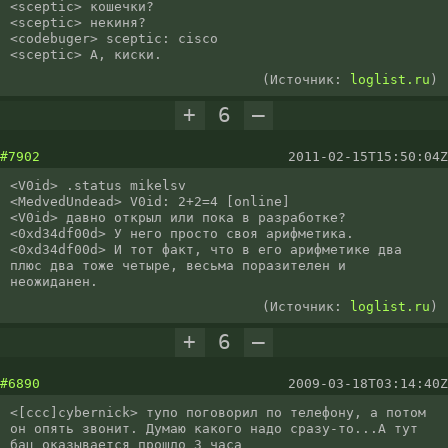
<sceptic> кошечки?

<sceptic> некиня?

<codebuger> sceptic: cisco

<sceptic> А, киски.
(Источник:
loglist.ru
)
+
6
–
#7902
2011-02-15T15:50:04Z
<V0id> .status mikelsv

<MedvedUndead> V0id: 2+2=4 [online]

<V0id> давно открыл или пока в разработке?

<0xd34df00d> У него просто своя арифметика.

<0xd34df00d> И тот факт, что в его арифметике два 
плюс два тоже четыре, весьма поразителен и 
неожиданен.
(Источник:
loglist.ru
)
+
6
–
#6890
2009-03-18T03:14:40Z
<[ccc]cybernick> тупо поговорил по телефону, а потом 
он опять звонит. Думаю какого надо сразу-то...А тут 
бац оказывается прошло 3 часа