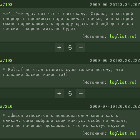
#7193
2009-06-26T13:34:20Z
<=^__^=> мда, вот что я вам скажу. Страна, в которой 
очередь в военкомат надо занимать ночью, и в которой 
можно подлизавшись к преподу сдать всё ещё до начала 
сессии - хорошо жить не будет
(Источник:
loglist.ru
)
+
6
–
#7198
2009-06-28T02:28:22Z
* Beliaf не стал ставить сузю только потому, что 
название баское какое-то))
(Источник:
loglist.ru
)
+
6
–
#7210
2009-07-10T20:03:26Z
* admion относится к пользователям квипа как к 
ёжикам, сами выбрали свой кактус. особо не мешают, 
пока не начинают доказывать что их кактус вкуснее
(Источник:
loglist.ru
)