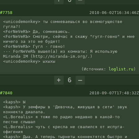
#7758
2010-06-02T16:34:46Z
<unicodemonkey> ты сомневаешься во всемогуществе 
гугла?!

<ForNeVeRЪ> Да, сомневаюсь.

<ForNeVeRЪ> Смотри, сейчас я скажу "гугл-говно" и мне 
ничего за это не будет!

<ForNeVeRЪ> Гугл - говно!

--- ForNeVeRЪ вышел(а) из комнаты: Я использую 
Miranda IM (http://miranda-im.org/.)

<unicodemonkey> ыхыхы
(Источник:
loglist.ru
)
+
6
–
#7840
2010-09-07T17:48:32Z
<kapsh> Ы

<kapsh> У земфиры в 'Девочка, живущая в сети' звук 
коннекта диалапа.

<L.Borealis> я тоже по радио недавно в какой-то 
пестне слышал

<L.Borealis> чуть с кресла не свалился от испуга-
офигения

<kapsh> Дыа. А теперь тырнеты коннектятся быстро и 