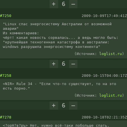
+
6
–
#7250
2009-10-09T17:49:41Z
"Linux спас энергосистему Австралии от возможной 
аварии"

Из комментариев:

чёрт! какая новость сорвалась... а ведь могло быть: 
"крупнейшая техногенная катастрофа в австралии: 
windows разрушила энергосистему континента"
(Источник:
loglist.ru
)
+
6
–
#7258
2009-10-15T04:00:17Z
<NIR> Rule 34 - "Если что-то существует, то на это 
есть порно."
(Источник:
loglist.ru
)
+
6
–
#7278
2009-10-18T02:21:35Z
<?орН?в?ръ> Нет, нужно всё-таки побольше спать.
