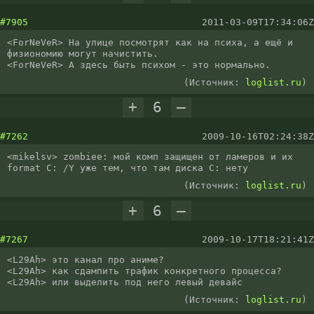
#7905
2011-03-09T17:34:06Z
<ForNeVeR> На улице посмотрят как на психа, а ещё и 
физиономию могут начистить.

<ForNeVeR> А здесь быть психом - это нормально.
(Источник:
loglist.ru
)
+
6
–
#7262
2009-10-16T02:24:38Z
<mikelsv> zombiee: мой комп защищен от ламеров и их  
format C: /Y уже тем, что там диска C: нету
(Источник:
loglist.ru
)
+
6
–
#7267
2009-10-17T18:21:41Z
<L29Ah> это канал про аниме?

<L29Ah> как сдампить трафик конкретного процесса?

<L29Ah> или выделить под него левый девайс
(Источник:
loglist.ru
)