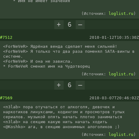
    * Имя не имеет значения

(Источник:
loglist.ru
)
+
6
–
#7512
2010-01-12T10:35:30Z
<ForNeVeR> Ядрёная венда сделает меня сильней!

<ForNeVeR> Я только что два раза поменял SATA-винты в 
системе.

<ForNeVeR> И она не зависла.

* ForNeVeR сменил имя на Чудотворец
(Источник:
loglist.ru
)
+
6
–
#7569
2010-03-07T20:46:02Z
<n3lab> пора отучаться от алкоголя, девочек и 
наркотиков линуксами, кодингом и просмотров тупых 
сериалов. музыкой опять начать плотно заниматься

<n3lab> на секцию какую нить начать ходить

<@Koshko> ага, в секцию анонимных алоголиков ;)
(Источник:
loglist.ru
)