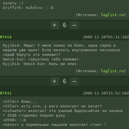
купить :)

Griffith: mikelsv: :-D
(Источник:
loglist.ru
)
+
6
–
#7414
2009-11-20T01:31:10Z
Kyjibi4: Люди! У меня ломко по блич, одна серия в 
неделю уже мало! Если вколоть внутривенно несколько 
серий Наруто это поможет?

Umnik-kun: гильотина тебе поможет

Kyjibi4: Umnik-kun: Киль ми плиз
(Источник:
loglist.ru
)
+
6
–
#7431
2009-11-26T15:52:58Z
<Stler> блин...

<Stler> есть кто, у кого вконтакт не висит?

<cutwater> вконтакт это унылый быдлосайтик на пехапе

* dt88 стыдливо поднял руку

<dt88> :-D

<nexor> у нормальных пацанов вконтакт стоит !