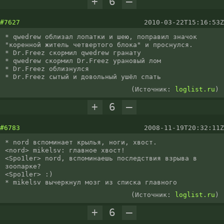
+
6
–
#7627
2010-03-22T15:16:53Z
* qwedrew облизал лопатки и шею, поправил значок 
"коренной житель четвертого блока" и проснулся.

* Dr.Freez скормил qwedrew гранату

* qwedrew скормил Dr.Freez урановый лом

* Dr.Freez облизнулся

* Dr.Freez сытый и довольный ушёл спать
(Источник:
loglist.ru
)
+
6
–
#6783
2008-11-19T20:32:11Z
* nord вспоминает крылья, ноги, хвост.

<nord> mikelsv: главное хвост!

<Spo1ler> nord, вспоминаешь последствия взрыва в 
зоопарке?

<Spo1ler> :)

* mikelsv вычеркнул мозг из списка главного
(Источник:
loglist.ru
)
+
6
–