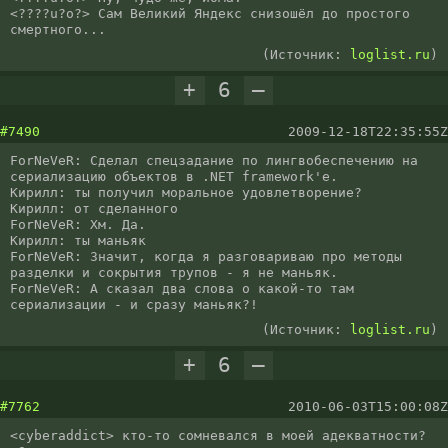
<????u?o?> Сам Великий Яндекс снизошёл до простого 
смертного...
(Источник:
loglist.ru
)
+
6
–
#7490
2009-12-18T22:35:55Z
ForNeVeR: Сделал спецзадание по лингвобеспечению на 
сериализацию объектов в .NET framework'е.

Кирилл: ты получил моральное удовлетворение?

Кирилл: от сделанного

ForNeVeR: Хм. Да.

Кирилл: ты маньяк

ForNeVeR: Значит, когда я разговариваю про методы 
разделки и сокрытия трупов - я не маньяк.

ForNeVeR: А сказал два слова о какой-то там 
сериализации - и сразу маньяк?!
(Источник:
loglist.ru
)
+
6
–
#7762
2010-06-03T15:00:08Z
<cyberaddict> кто-то сомневался в моей адекватности? 