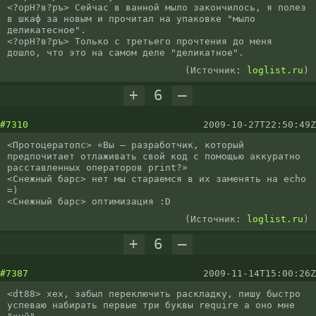
<?орН?в?ръ> Сейчас в ванной мыло закончилось, я полез 
в шкаф за новым и прочитал на упаковке "мыло 
деликатесное".

<?орН?в?ръ> Только с третьего прочтения до меня 
дошло, что это на самом деле "деликатное".
(Источник:
loglist.ru
)
+
6
–
#7310
2009-10-27T22:50:49Z
<Протоцератопс> «Вы — разработчик, который 
предпочитает отлаживать свой код с помощью аккуратно 
расставленных операторов print?»

<Снежный барс> нет мы стараемся в их заменять на echo 
=) 

<Снежный барс> оптимизация :D
(Источник:
loglist.ru
)
+
6
–
#7387
2009-11-14T15:00:26Z
<dt88> хех, забыл переключить раскладку, пишу быстро 
успеваю набирать первые три буквы require а оно мне 