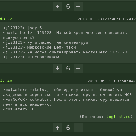
+
6
–
#8122
2017-06-28T23:48:00.241Z
<j123123> $say 5

<horta hell> j123123: На кой хрен мне синтезировать 
всякую дрянь?

<j123123> ну и ладно, не синтезируй

<j123123> марковские цепи твои

<j123123> не могут синтезировать настоящего j123123

<j123123> Я неподражаем!
+
6
–
#7146
2009-06-10T00:54:44Z
<cutwater> mikelsv, тебе идти учиться в ближайшую 
академию информатике. и к психиатору потом лечить ЧСВ

<ForNeVeR> cutwater: После этого психиатору придётся 
лечить всю академию.

<cutwater> :D
(Источник:
loglist.ru
)
+
6
–