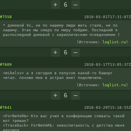
+
6
–
#7558
2010-03-01T17:31:07Z
* домовой Эх, не по нашему люди жить стали, не по 
нашему. Этак мы сморо по миру пойдем. Последний я 
распоследний домовой с кириллическим псевдонимом )
(Источник:
loglist.ru
)
+
6
–
#7609
2010-03-17T13:05:37Z
<mikelsv> а я сегодня в полусне какой-то башорг 
читал. похоже мне в астрал инет подключили.
(Источник:
loglist.ru
)
+
6
–
#7641
2010-03-29T15:18:55Z
<ForNeVeRЪ> Кто вас учил в конференцию сливать такой 
вот трешак?

<Traceback> ForNeVeRЪ: невоспитаность с детства меня 
научила
