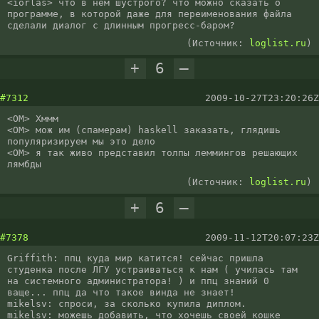
<iorlas> что в нём шустрого? что можно сказать о 
программе, в которой даже для переименования файла 
сделали диалог с длинным прогресс-баром?
(Источник:
loglist.ru
)
+
6
–
#7312
2009-10-27T23:20:26Z
<OM> Хммм

<OM> мож им (спамерам) haskell заказать, глядишь 
популяризируем мы это дело

<OM> я так живо представил толпы леммингов решающих 
лямбды
(Источник:
loglist.ru
)
+
6
–
#7378
2009-11-12T20:07:23Z
Griffith: ппц куда мир катится! сейчас пришла 
студенка после ЛГУ устраиваться к нам ( училась там 
на системного администратора! ) и ппц знаний 0 
ваще... ппц да что такое винда не знает!

mikelsv: спроси, за сколько купила диплом.

mikelsv: можешь добавить, что хочешь своей кошке 