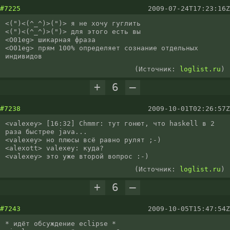
#7225
2009-07-24T17:23:16Z
<(")<(^_^)>(")> я не хочу гуглить

<(")<(^_^)>(")> для этого есть вы

<O01eg> шикарная фраза

<O01eg> прям 100% определяет сознание отдельных 
индивидов
(Источник:
loglist.ru
)
+
6
–
#7238
2009-10-01T02:26:57Z
<valexey> [16:32] Chmmr: тут гонют, что haskell в 2 
раза быстрее java...

<valexey> но плюсы всё равно рулят ;-)

<alexott> valexey: куда?

<valexey> это уже второй вопрос :-)
(Источник:
loglist.ru
)
+
6
–
#7243
2009-10-05T15:47:54Z
* идёт обсуждение eclipse *
