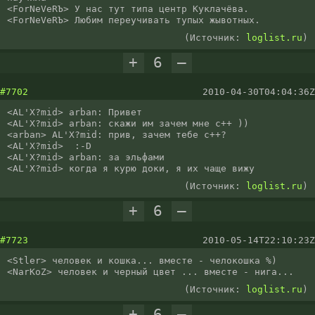
<ForNeVeRЪ> У нас тут типа центр Куклачёва.

<ForNeVeRЪ> Любим переучивать тупых жывотных.
(Источник:
loglist.ru
)
+
6
–
#7702
2010-04-30T04:04:36Z
<AL'X?mid> arban: Привет

<AL'X?mid> arban: скажи им зачем мне с++ ))

<arban> AL'X?mid: прив, зачем тебе с++?

<AL'X?mid>  :-D

<AL'X?mid> arban: за эльфами

<AL'X?mid> когда я курю доки, я их чаще вижу
(Источник:
loglist.ru
)
+
6
–
#7723
2010-05-14T22:10:23Z
<Stler> человек и кошка... вместе - челокошка %)

<NarKoZ> человек и черный цвет ... вместе - нига... 
(Источник:
loglist.ru
)
+
6
–