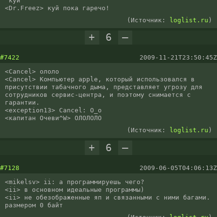
"куй"

<Dr.Freez> куй пока гаречо!
(Источник:
loglist.ru
)
+
6
–
#7422
2009-11-21T23:50:45Z
<Cancel> ололо

<Cancel> Компьютер apple, который использовался в 
присутствии табачного дыма, представляет угрозу для 
сотрудников сервис-центра, и поэтому снимается с 
гарантии.

<exception13> Cancel: O_o

<капитан Очеви^W> ОЛОЛОЛО
(Источник:
loglist.ru
)
+
6
–
#7128
2009-06-05T04:06:13Z
<mikelsv> ii: а программируешь чего?

<ii> в основном идеальные программы)

<ii> не обезображенные яп и связанными с ними багами. 
размером 0 байт