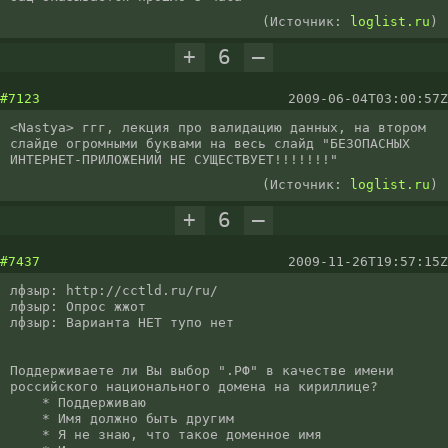
(Источник:
loglist.ru
)
+
6
–
#7123
2009-06-04T03:00:57Z
<Nastya> ггг, лекция про валидацию данных, на втором 
слайде огромными буквами на весь слайд "БЕЗОПАСНЫХ 
ИНТЕРНЕТ-ПРИЛОЖЕНИЙ НЕ СУЩЕСТВУЕТ!!!!!!!"
(Источник:
loglist.ru
)
+
6
–
#7437
2009-11-26T19:57:15Z
лфзыр: http://cctld.ru/ru/

лфзыр: Опрос жжот

лфзыр: Варианта НЕТ тупо нет

Поддерживаете ли Вы выбор ".РФ" в качестве имени 
российского национального домена на кириллице?

    * Поддерживаю

    * Имя должно быть другим

    * Я не знаю, что такое доменное имя
