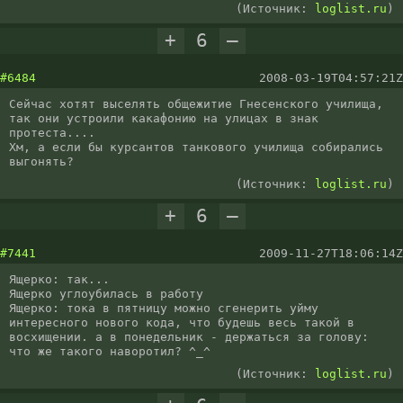
(Источник:
loglist.ru
)
+
6
–
#6484
2008-03-19T04:57:21Z
Сейчас хотят выселять общежитие Гнесенского училища, 
так они устроили какафонию на улицах в знак 
протеста....

Хм, а если бы курсантов танкового училища собирались 
выгонять?
(Источник:
loglist.ru
)
+
6
–
#7441
2009-11-27T18:06:14Z
Ящерко: так...

Ящерко углоубилась в работу

Ящерко: тока в пятницу можно сгенерить уйму 
интересного нового кода, что будешь весь такой в 
восхищении. а в понедельник - держаться за голову: 
что же такого наворотил? ^_^
(Источник:
loglist.ru
)