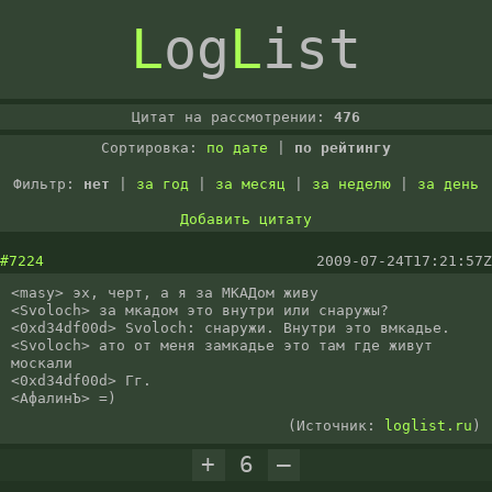
L
og
L
ist
Цитат на рассмотрении:
476
Сортировка:
по дате
|
по рейтингу
Фильтр:
нет
|
за год
|
за месяц
|
за неделю
|
за день
Добавить цитату
#7224
2009-07-24T17:21:57Z
<masу> эх, черт, а я за МКАДом живу

<Svoloch> за мкадом это внутри или снаружы? 

<0xd34df00d> Svoloch: снаружи. Внутри это вмкадье.

<Svoloch> ато от меня замкадье это там где живут 
москали

<0xd34df00d> Гг.

<АфалинЪ> =)
(Источник:
loglist.ru
)
+
6
–