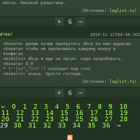
молча. Никакой романтики.
(Источник:
loglist.ru
)
+
6
–
#7887
2010-11-21T04:49:36Z
<Коната> думаю лучше прикрутить dhcp по мак адресам

<Коната> чтобы не прописывать каждому юзеру в 
конфигах

<mikelsv> dhcp я еще не писал. надо попробовать.

<Коната> О_О

* ('')<(^_^)>('') сползает под стол

<mikelsv> ахаха. прости господи.
(Источник:
loglist.ru
)
+
6
–
←
0
1
2
3
4
5
6
7
8
9
10
11
12
13
14
15
16
17
18
19
20
21
22
23
24
25
26
27
28
29
30
31
32
33
34
35
36
→