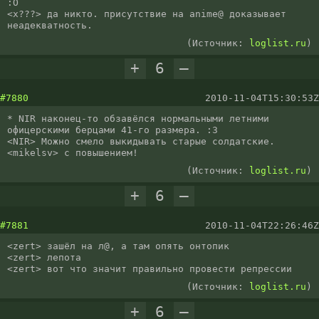
:O

<x???> да никто. присутствие на anime@ доказывает 
неадекватность.
(Источник:
loglist.ru
)
+
6
–
#7880
2010-11-04T15:30:53Z
* NIR наконец-то обзавёлся нормальными летними 
офицерскими берцами 41-го размера. :3

<NIR> Можно смело выкидывать старые солдатские.

<mikelsv> с повышением!
(Источник:
loglist.ru
)
+
6
–
#7881
2010-11-04T22:26:46Z
<zert> зашёл на л@, а там опять онтопик

<zert> лепота

<zert> вот что значит правильно провести репрессии
(Источник:
loglist.ru
)
+
6
–