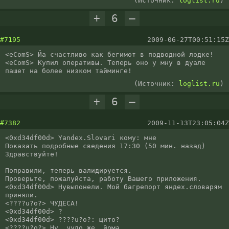
(Источник:
loglist.ru
)
+
6
–
#7195
2009-06-27T00:51:15Z
<eComS> Йа счастливо как бегимот в подводной лодке!

<eComS> Купил оперативы. Теперь оно у мну в дуале 
пашет на более низком тайминге! 
(Источник:
loglist.ru
)
+
6
–
#7382
2009-11-13T23:05:04Z
<0xd34df00d> Yandex.Slovari кому: мне

Показать подробные сведения 17:30 (50 мин. назад)

Здравствуйте!

Поправили, теперь валидируется.

Проверьте, пожалуйста, работу Вашего приложения.

<0xd34df00d> Нувыпонели. Мой багрепорт яндех.словарям 
приняли.

<????u?o?> ЧУДЕСА!

<0xd34df00d> ?

<0xd34df00d> ????u?o?: щито?

<????u?o?> Ну, чудо же, йома.
