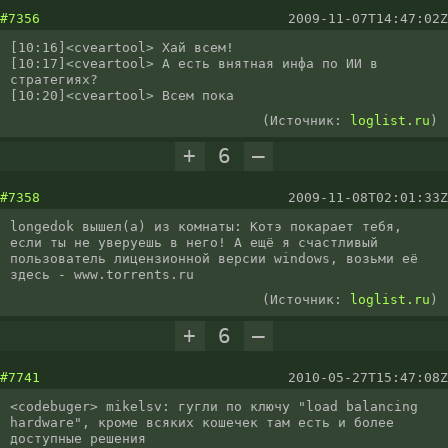
#7356
2009-11-07T14:47:02Z
[10:16]<cveartool> Хай всем!

[10:17]<cveartool> А есть внятная инфа по ИИ в 
стратегиях?

[10:20]<cveartool> Всем пока
(Источник:
loglist.ru
)
+
6
–
#7358
2009-11-08T02:01:33Z
longedok вышел(а) из комнаты: Котэ покарает тебя, 
если ты не уверуешь в него! А ещё я счастливый 
пользователь лицензионной версии windows, возьми её 
здесь - www.torrents.ru
(Источник:
loglist.ru
)
+
6
–
#7741
2010-05-27T15:47:08Z
<codebuger> mikelsv: гугли по ключу "load balancing 
hardware", кроме всяких кошечек там есть и более 
доступные решения
