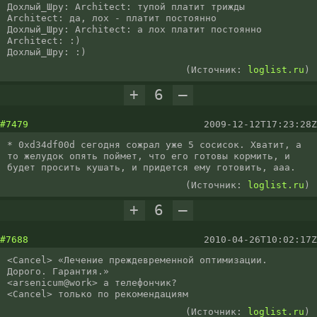
Дохлый_Шру: Architect: тупой платит трижды

Architect: да, лох - платит постоянно

Дохлый_Шру: Architect: а лох платит постоянно

Architect: :)

Дохлый_Шру: :)
(Источник:
loglist.ru
)
+
6
–
#7479
2009-12-12T17:23:28Z
* 0xd34df00d сегодня сожрал уже 5 сосисок. Хватит, а 
то желудок опять поймет, что его готовы кормить, и 
будет просить кушать, и придется ему готовить, ааа.
(Источник:
loglist.ru
)
+
6
–
#7688
2010-04-26T10:02:17Z
<Cancel> «Лечение преждевременной оптимизации. 
Дорого. Гарантия.»

<arsenicum@work> а телефончик?

<Cancel> только по рекомендациям
(Источник:
loglist.ru
)