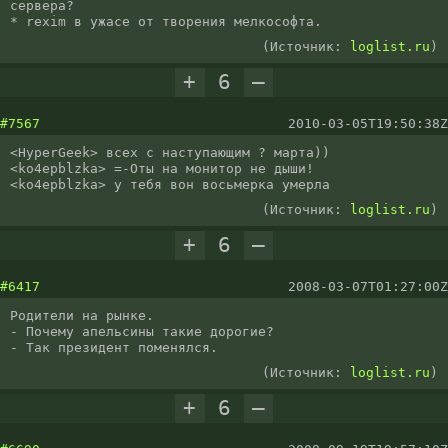
сервера?

* rexim в ужасе от творения мелкософта.
(Источник:
loglist.ru
)
+
6
–
#7567
2010-03-05T19:50:38Z
<HyperGeek> всех с наступающим ? марта))

<ko4epblzka> =-Oты на монитор не дыши!

<ko4epblzka> у тебя вон восьмерка умерла
(Источник:
loglist.ru
)
+
6
–
#6417
2008-03-07T01:27:00Z
Родители на рынке.

- Почему апельсины такие дорогие?

- Так президент поменялся.
(Источник:
loglist.ru
)
+
6
–