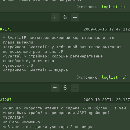
(Источник:
loglist.ru
)
+
6
–
#7173
2009-06-16T12:47:21Z
* SvartalF посмотрел исходный код страницы и его 
глаза вытекли

<страйкер> SvartalF: у тебя иной раз глаза вытекают 
по несколько раз на дню :P

<SvartalF> страйкер: хорошие регенеративные 
способности, к счастью

<greevex> :-D

<страйкер> SvartalF — ящерка
(Источник:
loglist.ru
)
+
6
–
#7287
2009-10-20T14:20:18Z
<POPSuL> скорость чтения с сидюка ~200 кб/сек.. в чём 
может быть трабл? в приводе или ASPI драйвере? 
*SCRATCH*

<n3lab> несмешно

<n3lab> я вот диски уже года 2 не видел