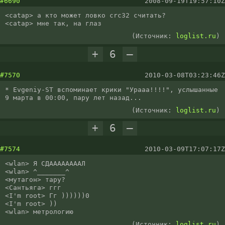
#6690
2008-09-19T19:57:10Z
<catap> а кто может ловко crc32 считать?

<catap> мне так, на глаз
(Источник:
loglist.ru
)
+
6
–
#7570
2010-03-08T03:23:46Z
* Evgeniy-ST вспоминает крики "Урааа!!!!", услышанные 
9 марта в 00:00, пару лет назад...
(Источник:
loglist.ru
)
+
6
–
#7574
2010-03-09T17:07:17Z
<wlan> Я СДААААААААЛ

<wlan> ^_______^

<мутагон> тару?

<Сантьяга> ггг

<I'm root> Гг ))))))0

<I'm root> ))

<wlan> метрологию
(Источник:
loglist.ru
)