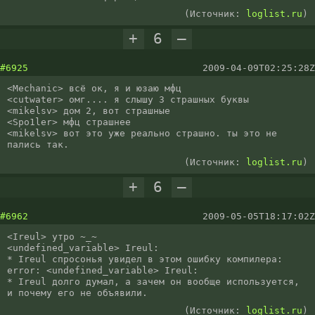
(Источник:
loglist.ru
)
+
6
–
#6925
2009-04-09T02:25:28Z
<Mechanic> всё ок, я и юзаю мфц

<cutwater> омг.... я слышу 3 страшных буквы

<mikelsv> дом 2, вот страшные

<Spo1ler> мфц страшнее

<mikelsv> вот это уже реально страшно. ты это не 
пались так.
(Источник:
loglist.ru
)
+
6
–
#6962
2009-05-05T18:17:02Z
<Ireul> утро ~_~

<undefined_variable> Ireul:

* Ireul спросонья увидел в этом ошибку компилера: 
error: <undefined_variable> Ireul:

* Ireul долго думал, а зачем он вообще используется, 
и почему его не объявили.
(Источник:
loglist.ru
)