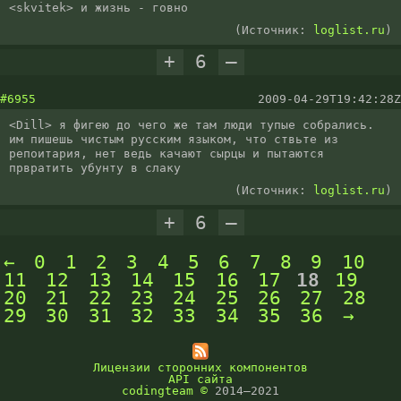
<skvitek> и жизнь - говно
(Источник:
loglist.ru
)
+
6
–
#6955
2009-04-29T19:42:28Z
<Dill> я фигею до чего же там люди тупые собрались. 
им пишешь чистым русским языком, что ствьте из 
репоитария, нет ведь качают сырцы и пытаются 
првратить убунту в слаку
(Источник:
loglist.ru
)
+
6
–
←
0
1
2
3
4
5
6
7
8
9
10
11
12
13
14
15
16
17
18
19
20
21
22
23
24
25
26
27
28
29
30
31
32
33
34
35
36
→
Лицензии сторонних компонентов
API сайта
codingteam
©
2014–2021