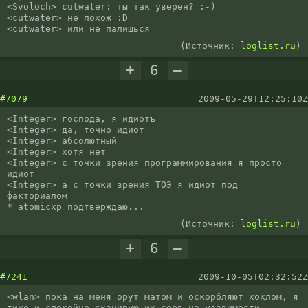
<Svoloch> cutwater: ты так уверен? :-)

<cutwater> не похож :D

<cutwater> или не палишься
(Источник:
loglist.ru
)
+
6
–
#7079
2009-05-29T12:25:10Z
<Integer> господа, я идиотъ

<Integer> да, точно идиот

<Integer> абсолютный

<Integer> хотя нет

<Integer> с точки зрения программирования я просто 
идиот

<Integer> а с точки зрения ТОЭ я идиот под 
факториалом

* atomicxp подтверждаю...
(Источник:
loglist.ru
)
+
6
–
#7241
2009-10-05T02:32:52Z
<wlan> пока на меня орут матом и оскорбляют хохлом, я 
тихо и спокойно сканирую их серв на уязвимости