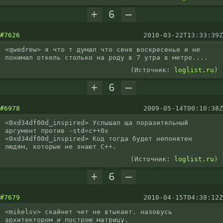
+
6
–
#7626
2010-03-22T13:33:39Z
<qwedrew> я что т думал что сеня воскресенье и не 
понимал откель столько на роду в 7 утра в метро....
(Источник:
loglist.ru
)
+
6
–
#6978
2009-05-14T00:10:38Z
<0xd34df00d_inspired> Услышал ща поразительный 
аргумент против -std=c++0x

<0xd34df00d_inspired> Код тогда будет непонятен 
людям, которые не знают С++.
(Источник:
loglist.ru
)
+
6
–
#7679
2010-04-15T04:38:12Z
<mikelsv> скайнет чет не втыкает. назовусь 
архитектором и построю матрицу.