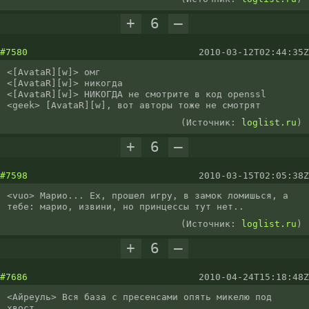
+
6
–
#7580
2010-03-12T02:44:35Z
<[AvataR][w]> омг

<[AvataR][w]> никогда

<[AvataR][w]> НИКОГДА не смотрите в код openssl

<geek> [AvataR][w], вот авторы тоже не смотрят
(Источник:
loglist.ru
)
+
6
–
#7598
2010-03-15T02:05:38Z
<vuo> Марио... Ех, прошел игру, в замок ломишься, а 
тебе: марио, извини, но принцессы тут нет..
(Источник:
loglist.ru
)
+
6
–
#7686
2010-04-24T15:18:48Z
<Айреуль> Вся база с пресенсами опять микелю под 
хвост...