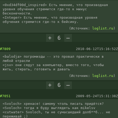
<0xd34df00d_inspired> Есть мнение, что производная 
уровня обучения стремится где-то к минус 
бесконечности.

<Integer> Есть мнение, что производная уровня 
(Источник:
loglist.ru
)
+
6
–
#7809
2010-06-12T15:16:52Z
<balodja> погромизды -- это провал практически в 
любой отрасли

<jsv> они сядут за компьютер, вместо того, чтобы 
жить, стирать, готовить и давать
(Источник:
loglist.ru
)
+
6
–
#7051
2009-05-24T15:31:38Z
<Svoloch> хренасе! самому чтоль писать придётся?

<Svoloch> тогда я буду выглядеть как mikelsv

<cutwater> Svoloch, ты не сумасшедший долб**б... не 
переживай ;)
