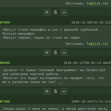
(Источник:
loglist.ru
)
+
6
–
#7899
2010-12-08T16:39:15Z
<Renji> Стоял микрофон и сок с длинной трубочкой. 
Пососал микрофон.

<Renji> Хорошо, пацан на столе не сидел.
(Источник:
loglist.ru
)
+
6
–
#8090
2016-09-12T09:02:13.664Z
<gsomix> >> Нужен толковый программист на JavaScript 
для написания научной работы.

<Minoru> его будут исследовать на предмет того, что 
же в развитии пошло не так? ._.
+
6
–
#7300
2009-10-24T15:51:51Z
<Раджа-доно> У меня не кошка, а лютый шерстяной писец
