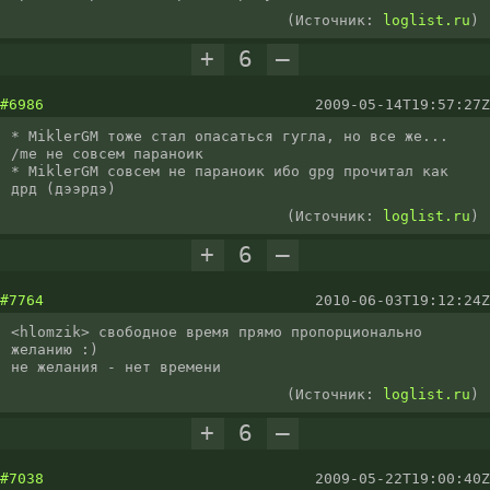
(Источник:
loglist.ru
)
+
6
–
#6986
2009-05-14T19:57:27Z
* MiklerGM тоже стал опасаться гугла, но все же... 
/me не совсем параноик

* MiklerGM совсем не параноик ибо gpg прочитал как 
дрд (дээрдэ)
(Источник:
loglist.ru
)
+
6
–
#7764
2010-06-03T19:12:24Z
<hlomzik> свободное время прямо пропорционально 
желанию :)

не желания - нет времени
(Источник:
loglist.ru
)
+
6
–
#7038
2009-05-22T19:00:40Z