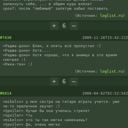
запихнуть себе, ... в общем куда влезет

spoof: после "любимый" запятую забыл поставить
(Источник:
loglist.ru
)
+
6
–
#7430
2009-11-26T15:42:22Z
<Раджа-доно> Блин, я опять всё пропустил :(

<Раджа-доно> Хотя....

<Раджа-доно> Хотя хорошо, что я анимцо в это время 
смотрел :)

<Рика-тян> :)
(Источник:
loglist.ru
)
+
6
–
#6914
2009-04-02T02:52:56Z
<mikelsv> у мня сестра на гитаре играть учится. уже 
че-то приличное звучит :)

<Spo1ler> Лучше бы она училась стрелят

<Spo1ler> *ть

<mikelsv> это ты так мягко намекаешь?

<Spo1ler> Да, очень мягко
