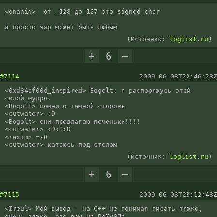
<onanim>  от -128 до 127 это signed char

а просто чар может быть любым
(Источник:
loglist.ru
)
+
6
–
#7114
2009-06-03T22:46:28Z
<0xd34df00d_inspired> Bogolt: я распоряжусь этой 
силой мудро.

<Bogolt> помни о темной стороне

<cutwater> :D

<Bogolt> они предлагаю печеньки!!!!

<cutwater> :D:D:D

<rexim> =-O

<cutwater> катаюсь под столом
(Источник:
loglist.ru
)
+
6
–
#7115
2009-06-03T23:12:48Z
<Ireul> Мой вывод - на С++ не понимая писать тяжко, 
очень тяжко, это вам не ПоХуйПе...