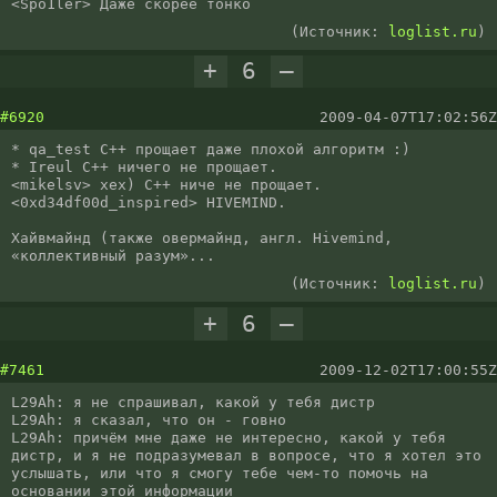
<Spo1ler> Даже скорее тонко
(Источник:
loglist.ru
)
+
6
–
#6920
2009-04-07T17:02:56Z
* qa_test C++ прощает даже плохой алгоритм :)

* Ireul C++ ничего не прощает.

<mikelsv> хех) С++ ниче не прощает.

<0xd34df00d_inspired> HIVEMIND.

Хайвмайнд (также овермайнд, англ. Hivemind, 
«коллективный разум»...
(Источник:
loglist.ru
)
+
6
–
#7461
2009-12-02T17:00:55Z
L29Ah: я не спрашивал, какой у тебя дистр

L29Ah: я сказал, что он - говно

L29Ah: причём мне даже не интересно, какой у тебя 
дистр, и я не подразумевал в вопросе, что я хотел это 
услышать, или что я смогу тебе чем-то помочь на 
основании этой информации