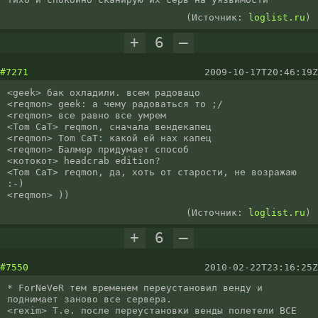
(Источник:
loglist.ru
)
+
6
–
#7271
2009-10-17T20:46:19Z
<geek> бак охладили. всем радовацо

<reqmon> geek: а чему радоваться то ;/

<reqmon> все равно все умрем

<Tom CaT> reqmon, сначала вендекапец

<reqmon> Tom CaT: какой ей нах капец

<reqmon> Балмер придумает способ

<котокoт> headcrab edition?

<Tom CaT> reqmon, да, хоть от старости, не возражаю 
:-)

<reqmon> ))
(Источник:
loglist.ru
)
+
6
–
#7550
2010-02-22T23:16:25Z
* ForNeVeR тем временем переустановил венду и 
поднимает заново все сервера.

<rexim> Т.е. после переустановки венды полетели ВСЕ 