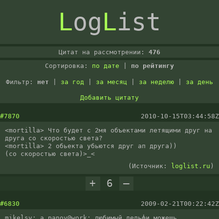
L
og
L
ist
Цитат на рассмотрении:
476
Сортировка:
по дате
|
по рейтингу
Фильтр:
нет
|
за год
|
за месяц
|
за неделю
|
за день
Добавить цитату
#7870
2010-10-15T03:44:58Z
<mortilla> Что будет с 2мя объектами летящими друг на 
друга со скоростью света? 

<mortilla> 2 обьекта убьются друг ап друга))

(со скоростью света)>_<
(Источник:
loglist.ru
)
+
6
–
#6830
2009-02-21T00:22:42Z
mikelsv: a.panov@work: любимый дельфи можешь 