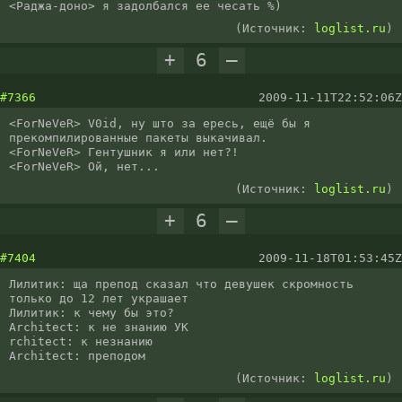
<Раджа-доно> я задолбался ее чесать %)
(Источник:
loglist.ru
)
+
6
–
#7366
2009-11-11T22:52:06Z
<ForNeVeR> V0id, ну што за ересь, ещё бы я 
прекомпилированные пакеты выкачивал.

<ForNeVeR> Гентушник я или нет?!

<ForNeVeR> Ой, нет...
(Источник:
loglist.ru
)
+
6
–
#7404
2009-11-18T01:53:45Z
Лилитик: ща препод сказал что девушек скромность 
только до 12 лет украшает

Лилитик: к чему бы это?

Architect: к не знанию УК

rchitect: к незнанию

Architect: преподом
(Источник:
loglist.ru
)