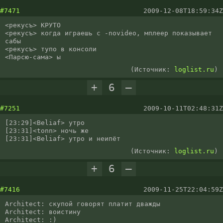
#7471
2009-12-08T18:59:34Z
<рекусъ> КРУТО

<рекусъ> когда играешь с -novideo, мплеер показывает 
сабы

<рекусъ> тупо в консоли

<Парсю-сама> ы
(Источник:
loglist.ru
)
+
6
–
#7251
2009-10-11T02:48:31Z
[23:29]<Beliaf> утро

[23:31]<tonn> ночь же

[23:31]<Beliaf> утро и неипёт
(Источник:
loglist.ru
)
+
6
–
#7416
2009-11-25T22:04:59Z
Architect: скупой говорят платит дважды

Architect: воистину

Architect: :)
