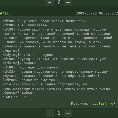
+
6
–
#7185
2009-06-22T06:02:27Z
<dt88> о..у меня новая теория появилась

<dt88> т.е. гипотезва

<dt88> короче люди - это все одна команда, короче 
где-то когда-то нас такой огромной толпой отправили 
на машине времени (или телепорте), но произошел сбой 
- побочный эффект, и мы попали на землю, у всех 
сулчились правал в памяти и мы теперь хз как попали 
сюда.во)

<[dying]> :lol: че курил

<dt88> [dying]: яж грю..от верстки крыша едет уже)

<[dying]> бедный

<dt88> п-ц..еще одно заметил

<dt88> я седня подстригся, но подстриженным музыку 
слушать прикольней ежели когда обросший шибко)

]<dt88> незнаю почему так..

<sie_c72_rus> > : я седня подстригся, но 
подстриженным музыку слушать прикольней ежели когда 
обросший шибко)

*ROFL**ROFL*
(Источник:
loglist.ru
)
+
6
–