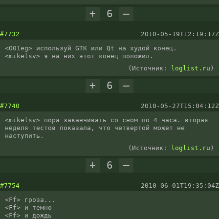
+
6
–
#7732
2010-05-19T12:19:17Z
<O01eg> используй GTK или Qt на худой конец.

<mikelsv> я на них этот конец положил.
(Источник:
loglist.ru
)
+
6
–
#7740
2010-05-27T15:04:12Z
<mikelsv> пора заканчивать со сном по 4 часа. вторая 
неделя тестов показала, что четвертой может не 
наступить.
(Источник:
loglist.ru
)
+
6
–
#7754
2010-06-01T19:35:04Z
<Ff> гроза...

<Ff> и темно 

<Ff> и дождь
