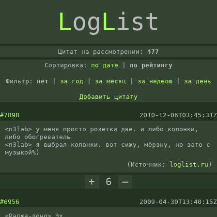
L
og
L
ist
Цитат на рассмотрении:
477
Сортировка:
по дате
|
по рейтингу
Фильтр:
нет
|
за год
|
за месяц
|
за неделю
|
за день
Добавить цитату
#7898
2010-12-06T03:45:31Z
<n3lab> у меня просто розетки две. и либо колонки, 
либо обогреватель

<n3lab> я выбрал колонки. вот сижу, мёрзну, но зато с 
музыкой%)
(Источник:
loglist.ru
)
+
6
–
#6956
2009-04-30T13:40:15Z
<Раджа-доно> Эх
