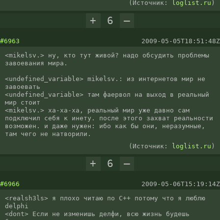
(Источник:
loglist.ru
)
+
6
–
#6963
2009-05-05T18:51:48Z
<mikelsv.> ну, кто тут живой? надо обсудить проблемы 
завоевания мира.

<undefined_variable> mikelsv.: из интернетов мир не 
завоевать

<undefined_variable> там фаервол на выход в реальный 
мир стоит

<mikelsv.> ха-ха-ха, реальный мир уже давно сам 
подключил себя к инету. после этого захват реальности 
возможен. и даже нужен: ибо как бы они, неразумные, 
там чего не натворили.
(Источник:
loglist.ru
)
+
6
–
#6966
2009-05-06T15:19:14Z
<realsh3ls> я плохо читаю по С++ потому что я люблю 
delphi

<dont> Если не изменишь делфи, всю жизнь будешь 