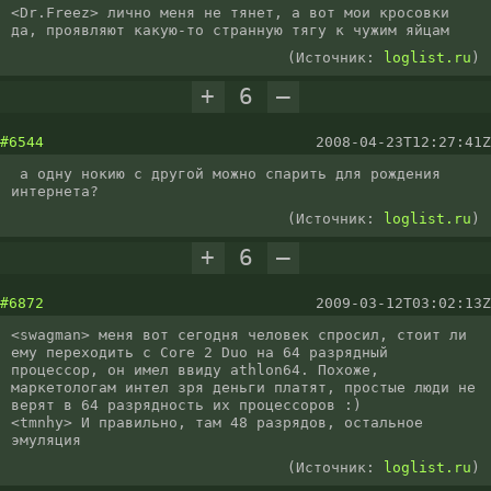
<Dr.Freez> лично меня не тянет, а вот мои кросовки 
да, проявляют какую-то странную тягу к чужим яйцам
(Источник:
loglist.ru
)
+
6
–
#6544
2008-04-23T12:27:41Z
 а одну нокию с другой можно спарить для рождения 
интернета?
(Источник:
loglist.ru
)
+
6
–
#6872
2009-03-12T03:02:13Z
<swagman> меня вот сегодня человек спросил, стоит ли 
ему переходить с Core 2 Duo на 64 разрядный 
процессор, он имел ввиду athlon64. Похоже, 
маркетологам интел зря деньги платят, простые люди не 
верят в 64 разрядность их процессоров :)

<tmnhy> И правильно, там 48 разрядов, остальное 
эмуляция
(Источник:
loglist.ru
)