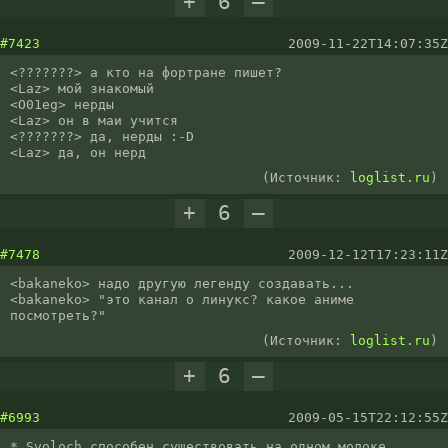
+
6
–
#7423
2009-11-22T14:07:35Z
<???????> а кто на фортране пишет?

<Laz> мой знакомый

<O01eg> нерды

<Laz> он в маи учится

<???????> да, нерды :-D

<Laz> да, он нерд
(Источник:
loglist.ru
)
+
6
–
#7478
2009-12-12T17:23:11Z
<bakaneko> надо другую легенду создавать...

<bakaneko> "это канал о линукс? какое аниме 
посмотреть?"
(Источник:
loglist.ru
)
+
6
–
#6993
2009-05-15T22:12:55Z
* Svoloch способен существовать на одном молоке
