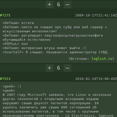
+
6
–
#7275
2009-10-17T21:41:14Z
<DeTeam> кстати

<DeTeam> никто не слышал про субд или веб сервер с 
искусственным интеллектом?

<DeTeam> регулирует кеш/запросы/нагрузки/конфиги 
обучающайся естественно

<POPSuL> лол

<DeTeam> интересная штука может выйти :)

<SvartalF> Я слышал. Называется администратор СУБД.
(Источник:
loglist.ru
)
+
6
–
#7553
2010-02-24T19:00:49Z
<geek> :)

<geek> 

В 2007 году Microsoft заявила, что Linux и несколько 
других технологий с открытыми исходными кодами 
нарушают свыше двухсот патентов корпорации. Ей 
удалось заключить уже свыше 600 соглашений об 
использовании патентов, в том числе с крупными 
производителями электроники - LG Electronics, Samsung 