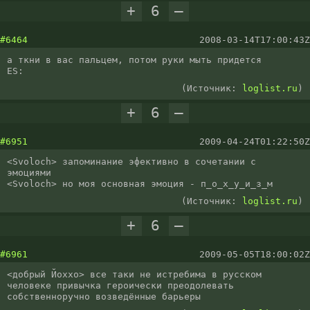
+
6
–
#6464
2008-03-14T17:00:43Z
а ткни в вас пальцем, потом руки мыть придется

ES:
(Источник:
loglist.ru
)
+
6
–
#6951
2009-04-24T01:22:50Z
<Svoloch> запоминание эфективно в сочетании с 
эмоциями

<Svoloch> но моя основная эмоция - п_о_х_у_и_з_м
(Источник:
loglist.ru
)
+
6
–
#6961
2009-05-05T18:00:02Z
<добрый Йоххо> все таки не истребима в русском 
человеке привычка героически преодолевать 
собственноручно возведённые барьеры 