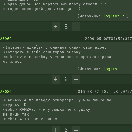
<Раджа-доно> Все жертвенную плату отнесли? :-) 
сегодня последний день месяца :-)
(Источник:
loglist.ru
)
+
6
–
#6969
2009-05-08T04:50:34Z
<Integer> mikelsv.: сначала скажи свой адрес

<Integer> я тебе санитаров вызову

<mikelsv.> спасибо, у меня еще с прошлого раза 
остались
(Источник:
loglist.ru
)
+
6
–
#8086
2016-08-22T10:21:31.075Z
<RAMZAY> А по поводу решарпера, у мну лицко по 
студаку :D

<Gebb> RAMZAY: > мну лицко по студаку

Не пиши так.

<Gebb> А то намну лицко.
+
6
–