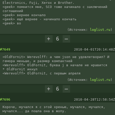
Electronics, Fuji, Xerox и Brother.

<geek> помнится мне, SCO тоже начинало с заключений 
соглашений

<geek> вернее кончало

<geek> ещё вернее - начинало кончать

<geek> во
(Источник:
loglist.ru
)
+
6
–
#7649
2010-04-01T20:14:48Z
<OldFornit> Werevolff: а чем json не удовлетворил? И 
гемора меньше, и размер компактней

<Werevolff> OldFornit, буква j в начале не нравится

* OldFornit икнул

<Werevolff> OldFornit, с первым апреля
(Источник:
loglist.ru
)
+
6
–
#7696
2010-04-28T12:58:54Z
Короче, мучался я с этой хренью, мучался, мучался, 
мучался... да пошла она в жопу.