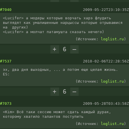
#7040
2009-05-22T23:10:35Z
<Lucifer> а модеры которые ворчать харэ флудить 
выглядят как умалишенные нарцыссы которые отрываюися 
на  других)

<Lucifer> а молчат патамушта сказать нечего)
(Источник:
loglist.ru
)
+
6
–
#7537
2010-02-06T22:28:56Z
эх, два дня выходных, ... а потом еще целая жизнь.

ES:
(Источник:
loglist.ru
)
+
6
–
#7073
2009-05-28T03:43:58Z
<Kim> Всё таки сессию может сдать каждый дурак, 
которому хватило талантов поступить
(Источник:
loglist.ru
)