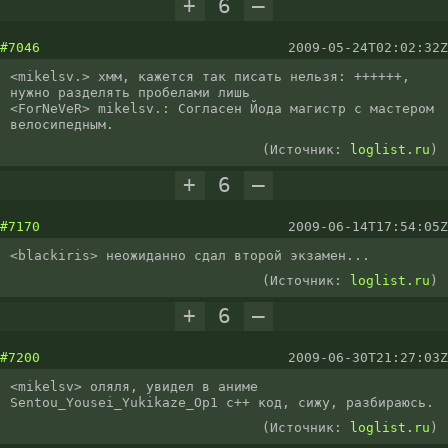
+
6
–
#7046
2009-05-24T02:02:32Z
<mikelsv.> хмм, кажется так писать нельзя: ++++++, 
нужно разделять пробелами лишь

<ForNeVeR> mikelsv.: Согласен Йода магистр с мастером  
велосипедным.
(Источник:
loglist.ru
)
+
6
–
#7170
2009-06-14T17:54:05Z
<blackiris> неожиданно сдал второй экзамен...
(Источник:
loglist.ru
)
+
6
–
#7200
2009-06-30T21:27:03Z
<mikelsv> оляля, увидел в аниме 
Sentou_Yousei_Yukikaze_Op1 с++ код, сижу, разбираюсь.
(Источник:
loglist.ru
)