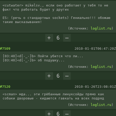
<cutwater> mikelsv., если оно работает у тебя то не 
факт что работать будет у других

ES: (речь о стандартных sockets) Гениально!!! обожаю 
такие высказывания!
(Источник:
loglist.ru
)
+
6
–
#7509
2010-01-01T06:47:20Z
[03:40]<d[-_-]b> Пойти убится что ли...

[03:40]<d[-_-]b> об подушку...
(Источник:
loglist.ru
)
+
6
–
#7520
2010-01-26T23:08:01Z
<scman> мда... эти грёбанные линуксойды прямо как 
собаки дворовые - кидаются гавкать на всех подряд
(Источник:
loglist.ru
)
+
6
–