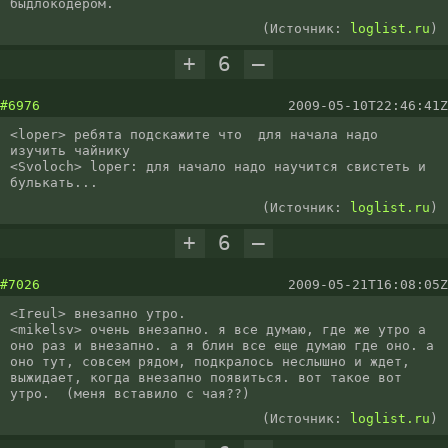
быдлокодером.
(Источник:
loglist.ru
)
+
6
–
#6976
2009-05-10T22:46:41Z
<loper> ребята подскажите что  для начала надо 
изучить чайнику

<Svoloch> loper: для начало надо научится свистеть и 
булькать...
(Источник:
loglist.ru
)
+
6
–
#7026
2009-05-21T16:08:05Z
<Ireul> внезапно утро.

<mikelsv> очень внезапно. я все думаю, где же утро а 
оно раз и внезапно. а я блин все еще думаю где оно. а 
оно тут, совсем рядом, подкралось неслышно и ждет, 
выжидает, когда внезапно появиться. вот такое вот 
утро.  (меня вставило с чая??)
(Источник:
loglist.ru
)