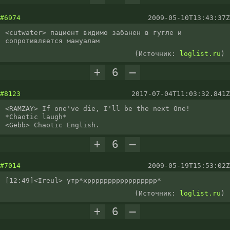
#6974
2009-05-10T13:43:37Z
<cutwater> пациент видимо забанен в гугле и 
сопротивляется мануалам
(Источник:
loglist.ru
)
+
6
–
#8123
2017-07-04T11:03:32.841Z
<RAMZAY> If one've die, I'll be the next One!  
*Chaotic laugh*

<Gebb> Chaotic English.
+
6
–
#7014
2009-05-19T15:53:02Z
[12:49]<Ireul> утр*хррррррррррррррррр*
(Источник:
loglist.ru
)
+
6
–