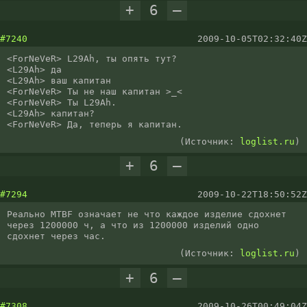
+
6
–
#7240
2009-10-05T02:32:40Z
<ForNeVeR> L29Ah, ты опять тут?

<L29Ah> да

<L29Ah> ваш капитан

<ForNeVeR> Ты не наш капитан >_<

<ForNeVeR> Ты L29Ah.

<L29Ah> капитан?

<ForNeVeR> Да, теперь я капитан.
(Источник:
loglist.ru
)
+
6
–
#7294
2009-10-22T18:50:52Z
Реально MTBF означает не что каждое изделие сдохнет 
через 1200000 ч, а что из 1200000 изделий одно 
сдохнет через час.
(Источник:
loglist.ru
)
+
6
–
#7308
2009-10-26T00:49:04Z