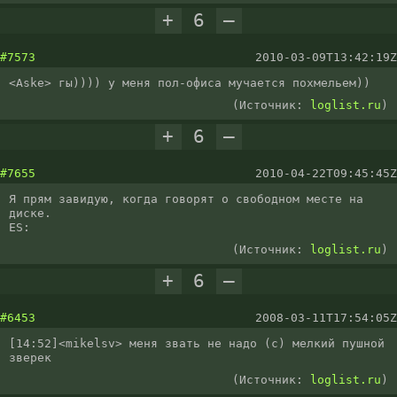
+
6
–
#7573
2010-03-09T13:42:19Z
<Aske> гы)))) у меня пол-офиса мучается похмельем))
(Источник:
loglist.ru
)
+
6
–
#7655
2010-04-22T09:45:45Z
Я прям завидую, когда говорят о свободном месте на 
диске.

ES:
(Источник:
loglist.ru
)
+
6
–
#6453
2008-03-11T17:54:05Z
[14:52]<mikelsv> меня звать не надо (с) мелкий пушной 
зверек
(Источник:
loglist.ru
)