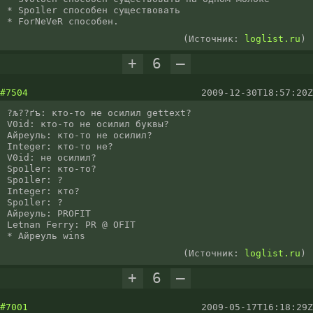
* Spo1ler способен существовать

* ForNeVeR способен.
(Источник:
loglist.ru
)
+
6
–
#7504
2009-12-30T18:57:20Z
?љ??ґъ: кто-то не осилил gettext?

V0id: кто-то не осилил буквы?

Айреуль: кто-то не осилил?

Integer: кто-то не?

V0id: не осилил?

Spo1ler: кто-то?

Spo1ler: ?

Integer: кто?

Spo1ler: ?

Айреуль: PROFIT

Letnan Ferry: PR @ OFIT

* Айреуль wins
(Источник:
loglist.ru
)
+
6
–
#7001
2009-05-17T16:18:29Z