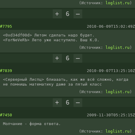
(Источник:
loglist.ru
)
+
6
–
#7795
2010-06-09T15:02:49Z
<0xd34df00d> Летом сделать надо будет.

<ForNeVeRЪ> Лето уже наступило. Ваш К.О.
(Источник:
loglist.ru
)
+
6
–
#7839
2010-09-07T13:25:10Z
<Серверный Лиспц> блиааать, как же всё сложно, когда 
не помнишь математику даже за пятый класс
(Источник:
loglist.ru
)
+
6
–
#7450
2009-11-30T05:25:15Z
Молчание - форма ответа.
(Источник:
loglist.ru
)