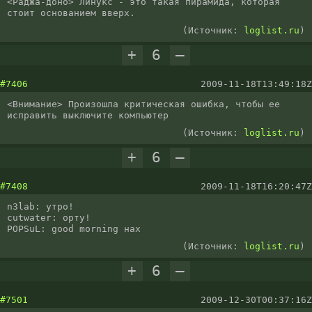
<Раджа-доно> Линукс - это такая пирамида, которая 
стоит основанием вверх.
(Источник:
loglist.ru
)
+
6
–
#7406
2009-11-18T13:49:18Z
<Внимание> Произошла критическая ошибка, чтобы ее 
исправить выключите компьютер
(Источник:
loglist.ru
)
+
6
–
#7408
2009-11-18T16:20:47Z
n3lab: утро!

cutwater: орту!

POPSuL: good morning нах
(Источник:
loglist.ru
)
+
6
–
#7501
2009-12-30T00:37:16Z