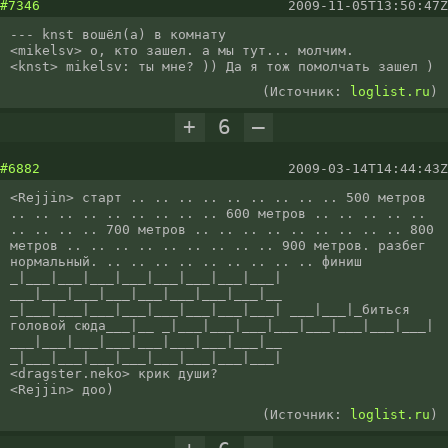
#7346
2009-11-05T13:50:47Z
--- knst вошёл(а) в комнату

<mikelsv> о, кто зашел. а мы тут... молчим.

<knst> mikelsv: ты мне? )) Да я тож помолчать зашел )
(Источник:
loglist.ru
)
+
6
–
#6882
2009-03-14T14:44:43Z
<Rejjіn> старт .. .. .. .. .. .. .. .. .. 500 метров 
.. .. .. .. .. .. .. .. .. 600 метров .. .. .. .. .. 
.. .. .. .. 700 метров .. .. .. .. .. .. .. .. .. 800 
метров .. .. .. .. .. .. .. .. .. 900 метров. разбег 
нормальный. .. .. .. .. .. .. .. .. .. финиш 
_|___|___|___|___|___|___|___|___| 
___|___|___|___|___|___|___|___|__ 
_|___|___|___|___|___|___|___|___| ___|___|_биться 
головой сюда___|__ _|___|___|___|___|___|___|___|___| 
___|___|___|___|___|___|___|___|__ 
_|___|___|___|___|___|___|___|___|

<dragster.neko> крик души?

<Rejjіn> доо)
(Источник:
loglist.ru
)