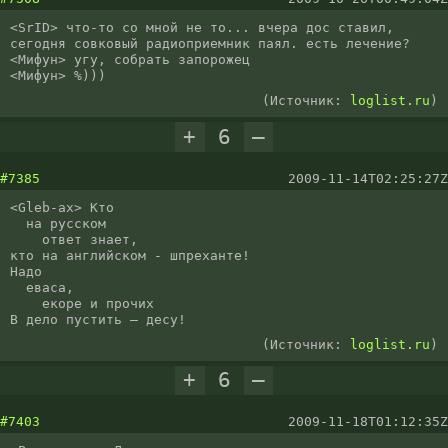
<SrID> что-то со мной не то... вчера дос ставил, 
сегодня совковый радиоприемник паял. есть лечение?

<Мифун> угу, собрать запорожец

<Мифун> %)))
(Источник:
loglist.ru
)
+
6
–
#7385
2009-11-14T02:25:27Z
<Gleb-ax> Кто

  на русском

    ответ знает,

кто на английском - шпреханте!

Надо

  еваса,

    екоре и прочих

В дело пустить — десу!
(Источник:
loglist.ru
)
+
6
–
#7403
2009-11-18T01:12:35Z