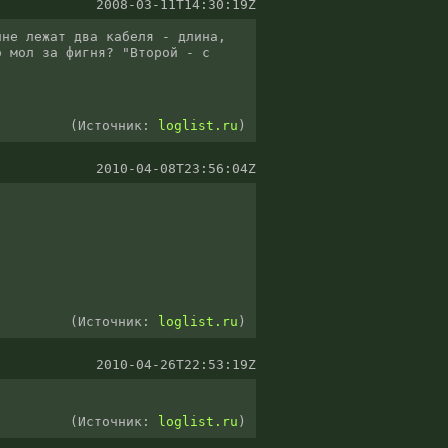
2008-03-11T14:30:19Z
не лежат два кабеля - длина, 
 мол за фигня? "Второй - с 
(Источник:
loglist.ru
)
2010-04-08T23:56:04Z
(Источник:
loglist.ru
)
2010-04-26T22:53:19Z
(Источник:
loglist.ru
)