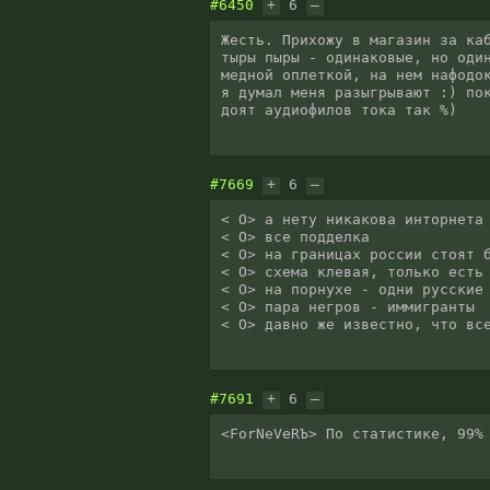
#6450
+
6
–
Жесть. Прихожу в магазин за каб
тыры пыры - одинаковые, но один
медной оплеткой, на нем нафодок
я думал меня разыгрывают :) пок
доят аудиофилов тока так %)
#7669
+
6
–
< O> а нету никакова инторнета

< O> все подделка

< O> на границах россии стоят б
< O> схема клевая, только есть 
< O> на порнухе - одни русские

< O> пара негров - иммигранты

< O> давно же известно, что вс
#7691
+
6
–
<ForNeVeRЪ> По статистике, 99%