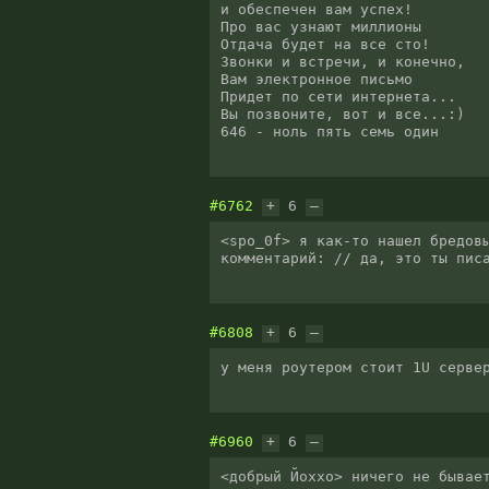
и обеспечен вам успех!

Про вас узнают миллионы

Отдача будет на все сто!

Звонки и встречи, и конечно,

Вам электронное письмо

Придет по сети интернета...

Вы позвоните, вот и все...:)

#6762
+
6
–
<spo_0f> я как-то нашел бредовы
комментарий: // да, это ты пис
#6808
+
6
–
у меня роутером стоит 1U серве
#6960
+
6
–
<добрый Йоххо> ничего не бывае