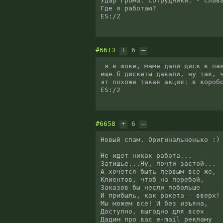
Удар грома. Сотрудники: - Слава
Где я работаю?

ES:/2
#6613
+
6
–
 я в шоке, маме дали диск в пакетике с надписью Windows Vista. так он оказался чистым CD-R, вот нифига себе акция. 
еще б дискеты давали, ну так, ч
эт похоже такая акция: в коробо
ES:/2
#6658
+
6
–
Новый спам. Оригинальненько :)

Не идет никак работа...

Затишье...Ну, почти застой...

А хочется быть первым все же,

Клиентов, чтоб на перебой,

Заказов бы несли побольше

И прибыль, как ракета - вверх!

Мы можем все! И без изъяна,

Доступно, выгодно для всех

Дадим про вас e-mail рекламу
