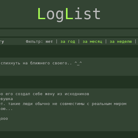
L
og
L
ist
гу
Фильтр:
нет
|
за год
|
за месяц
|
за неделю
 спихнуть на ближнего своего.. ^_^
о его создал себе жену из исходников

вушка

т. такие люди обычно не совместимы с реальным миром

ою...

дооо