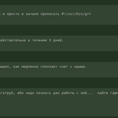
и и просто в начале прописать #!/usr/bin/g++
действительна в течении 3 дней.
лышно, как медленно сползает снег с крыши.
гатруЪ, ибо надо познать дао работы с ней...  найти гарм