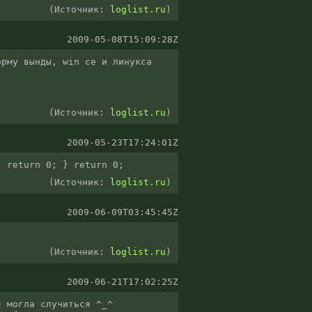
(Источник:
loglist.ru
)
2009-05-08T15:09:28Z
рму вынды, win ce и линукса 
(Источник:
loglist.ru
)
2009-05-23T17:24:01Z
) return 0; } return 0;
(Источник:
loglist.ru
)
2009-06-09T03:45:45Z
(Источник:
loglist.ru
)
2009-06-21T17:02:25Z
 могла случиться ^_^
