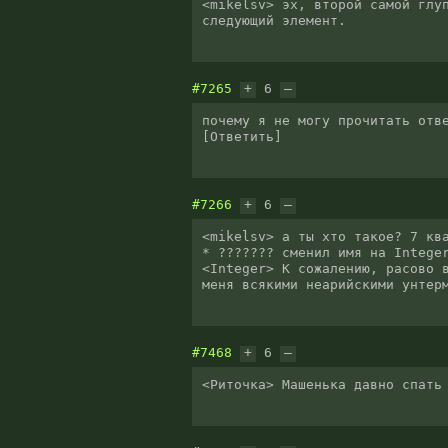
<mikelsv> эх, второй самой глуп
следующий элемент.
#7265
+
6
–
почему я не могу прочитать отве
#7266
+
6
–
<mikelsv> а ты хто такое? 7 ква
* ??????? сменил имя на Integer
<Integer> К сожалению, расово в
меня всякими неарийскими унтер
#7468
+
6
–
<Риточка> Машенька давно спать